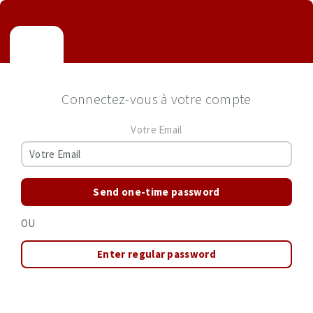
Connectez-vous à votre compte
Votre Email
Send one-time password
OU
Enter regular password