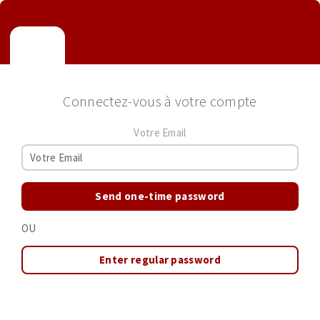
Connectez-vous à votre compte
Votre Email
Send one-time password
OU
Enter regular password