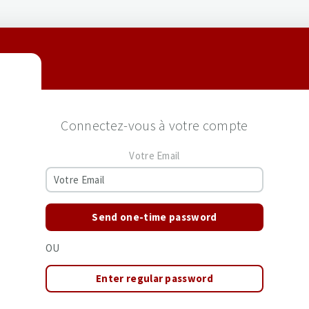
Connectez-vous à votre compte
Votre Email
Send one-time password
OU
Enter regular password