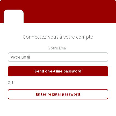
Connectez-vous à votre compte
Votre Email
Send one-time password
OU
Enter regular password