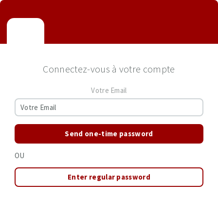
Connectez-vous à votre compte
Votre Email
Send one-time password
OU
Enter regular password