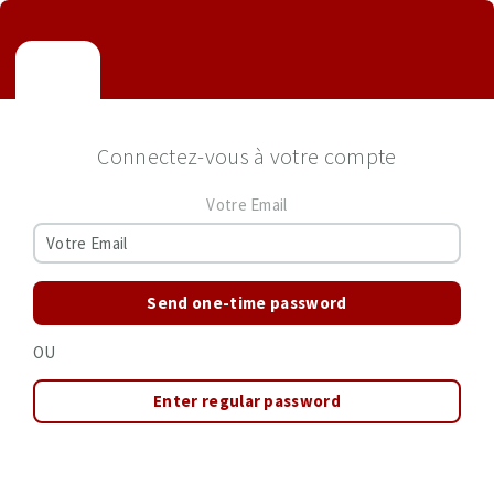
Connectez-vous à votre compte
Votre Email
Send one-time password
OU
Enter regular password