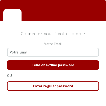
Connectez-vous à votre compte
Votre Email
Send one-time password
OU
Enter regular password