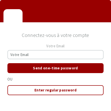
Connectez-vous à votre compte
Votre Email
Send one-time password
OU
Enter regular password